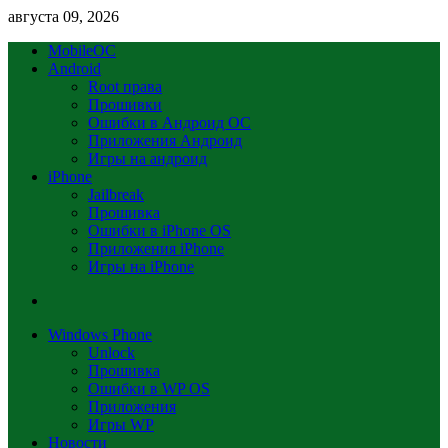
августа 09, 2026
MobileOC
Android
Root права
Прошивки
Ошибки в Андроид OC
Приложения Андроид
Игры на андроид
iPhone
Jailbreak
Прошивка
Ошибки в iPhone OS
Приложения iPhone
Игры на iPhone
Windows Phone
Unlock
Прошивка
Ошибки в WP OS
Приложения
Игры WP
Новости