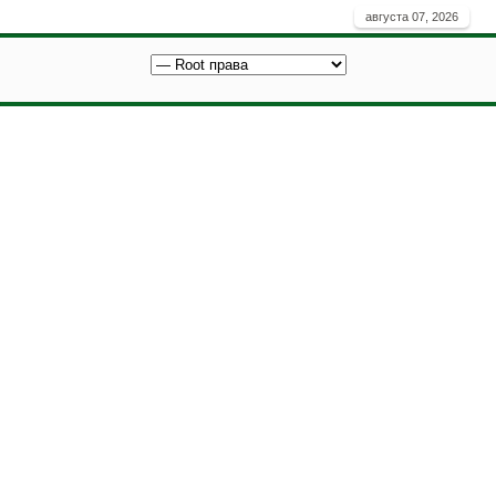
августа 07, 2026
Как
Вы здесь:
Главная
Android
Root права
получить root права на андроид 2020
Как получить root
права на андроид