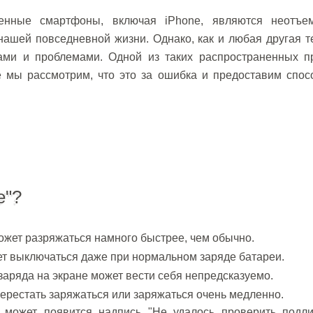
енные смартфоны, включая iPhone, являются неотъе
нашей повседневной жизни. Однако, как и любая другая т
ами и проблемами. Одной из таких распространенных п
ье мы рассмотрим, что это за ошибка и предоставим спо
e"?
ожет разряжаться намного быстрее, чем обычно.
т выключаться даже при нормальном заряде батареи.
аряда на экране может вести себя непредсказуемо.
перестать заряжаться или заряжаться очень медленно.
может появится надпись "Не удалось проверить подли