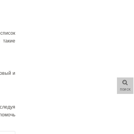
список
 такие
новый и
ПОИСК
 следуя
помочь