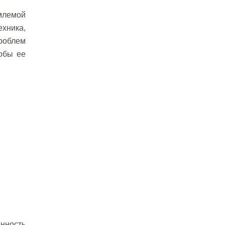
млемой
ехника,
роблем
собы ее
нность