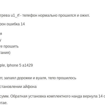
4
огрева u1_rf - телефон нормально прошился и ожил.
ля
у
те прошить
тания)
le, Iphone 5 a1429
т, запаял дорожки и вуаля, тело прошилось
сумм. Обратная установка комплектного нанда вернула 14 
тае.