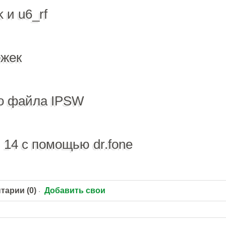
k и u6_rf
ожек
о файла IPSW
 14 с помощью dr.fone
тарии (0)
Добавить свои