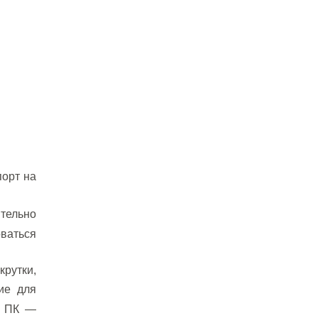
порт на
ятельно
оваться
крутки,
ние
для
с ПК —