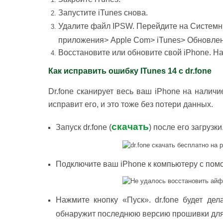
Запустите iTunes снова.
Удалите файл IPSW. Перейдите на Системн
приложения> Apple Com> iTunes> Обновлен
Восстановите или обновите свой iPhone. На
Как исправить ошибку ITunes 14 с dr.fone
Dr.fone
сканирует весь ваш iPhone на наличи
исправит его, и это тоже без потери данных.
скачать
Запуск dr.fone (
) после его загруз
Подключите ваш iPhone к компьютеру с помо
Нажмите кнопку «Пуск». dr.fone будет де
обнаружит последнюю версию прошивки для з