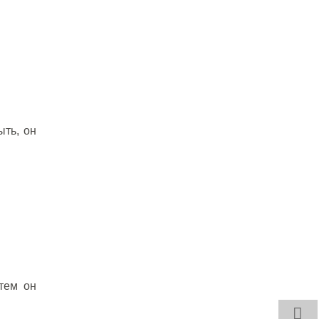
ыть, он
атем он