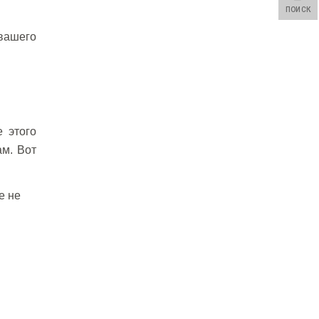
ПОИСК
вашего
 этого
ам. Вот
e не