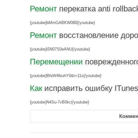
Ремонт
перекатка anti rollbac
{youtube}bMmGABKW080{/youtube}
Ремонт
восстановление дор
{youtube}i5N07S0eANU{/youtube}
Перемещении
поврежденног
{youtube}BfeW46iuhY0&t=11s{/youtube}
Как
исправить ошибку ITunes
{youtube}N4Su-7vB0kc{/youtube}
Коммен