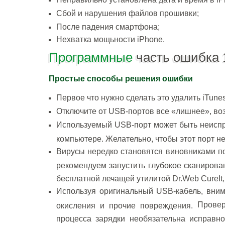
Сбой и нарушения файлов прошивки;
После падения смартфона;
Нехватка мощьности iPhone.
Программные
часть ошибка 
Простые способы решения ошибки
Первое что нужно сделать это удалить iTunes
Отключите от USB-портов все «лишнее», во
Используемый USB-порт может быть неисправ
компьютере. Желательно, чтобы этот порт н
Вирусы нередко становятся виновниками п
рекомендуем запустить глубокое сканиров
бесплатной лечащей утилитой Dr.Web CureIt,
Используя оригинальный USB-кабель, внима
Провер
окисления и прочие повреждения.
процесса зарядки необязательна исправно