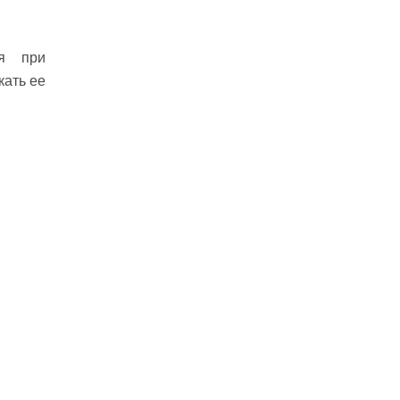
ся при
кать ее