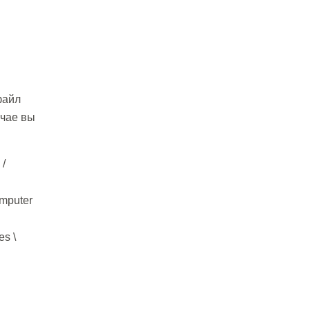
файл
учае вы
 /
mputer
es \