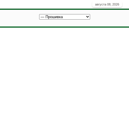
августа 08, 2026
Вы здесь:
Главная
iPhone
Прошивка
Инструкция и способы прошивки iphone. Как
восстановить айфон через айтюнс?
Инструкция и