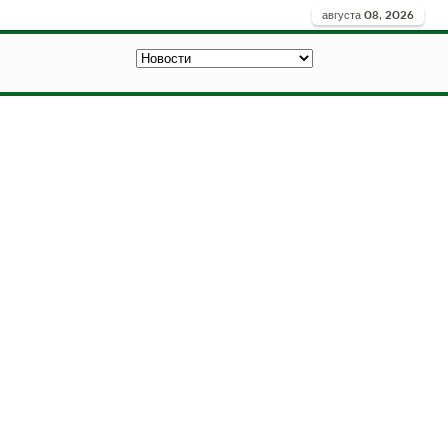
августа 08, 2026
Из чего состоит
Вы здесь:
Главная
Новости
iPhone 7 основные
компоненты
Из чего состоит
iPhone 7 основные