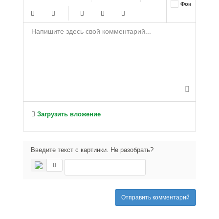
Фон
-
-
-
-
-
-
-
-
-
-
-
-
-
-
-
-
-
-
-
-
-
-
-
-
-
-
-
-
-
-
-
-
-
-
-
-
-
-
-
-
Загрузить вложение
-
Введите текст с картинки. Не разобрать?
Отправить комментарий