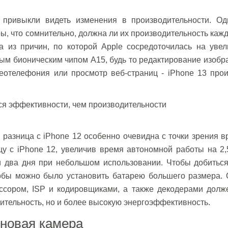
привыкли видеть изменения в производительности. Од
, что сомнительно, должна ли их производительность каж
а из причин, по которой Apple сосредоточилась на увел
ым бионическим чипом A15, будь то редактирование изоб
деотелефония или просмотр веб-страниц - iPhone 13 про
о разница с iPhone 12 особенно очевидна с точки зрения 
у с iPhone 12, увеличив время автономной работы на 2,
и два дня при небольшом использовании. Чтобы добиться
тобы можно было установить батарею большего размера. 
ссором, ISP и кодировщиками, а также декодерами долж
ительность, но и более высокую энергоэффективность.
 новая камера