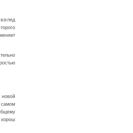
 взгляд
второго
меняет
тельно
оростью
 новой
а самом
 общему
 хорош