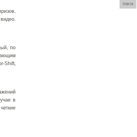
ПОИСК
призов.
 видео.
ый, по
жающим
Shift,
ажений
учае в
четкие