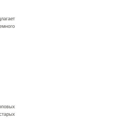
агает
немного
топовых
 старых