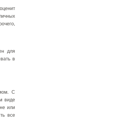
 оценит
личных
очего,
ен для
ывать в
мом. С
м виде
не или
ть все