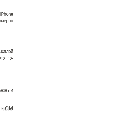
 IPhone
римерно
дисплей
то по-
рьезным
 чем