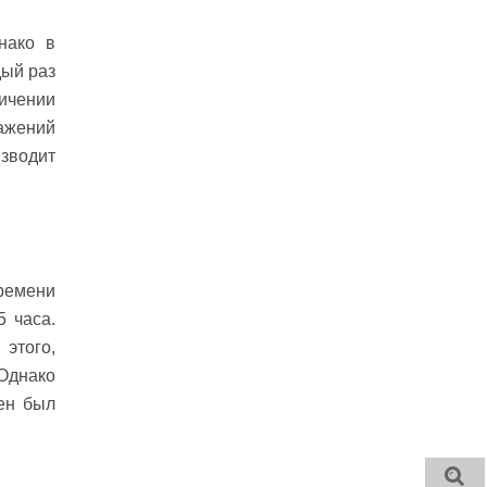
нако в
дый раз
ичении
ражений
изводит
времени
5 часа.
 этого,
Однако
ен был