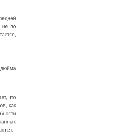
редней
 не по
тается,
 дюйма
ет, что
ов, как
обности
танных
ются.