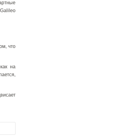
артные
Galileo
ом, что
как на
пается,
двисает