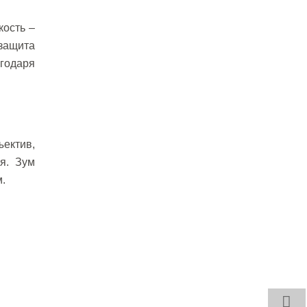
кость –
 защита
агодаря
ектив,
я. Зум
.