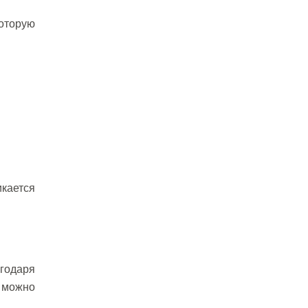
которую
икается
агодаря
, можно