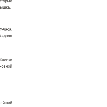
которые
пышка.
лучаса.
Задняя
Кнопки
сновной
вейший