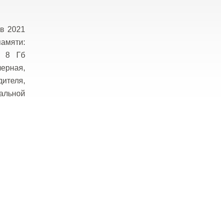
в 2021
памяти:
и 8 Гб
черная,
дителя,
альной