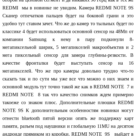
REDMI мы в новинке не увидим. Камера REDMI NOTE 9S
Сканер отпечатков пальцев будет на боковой грани и это
удобно тут ставим зачет. Что же до камер то тыльных будет по
классике 4 будет использоваться основной сенсор на 48Мп от
компании Samsung к нему в пару подкинули 8-
мегапиксельной ширик, 5 мегапикселей макрообъектив и 2
мега пиксельный сенсор для замера глубины-резкости. В
качестве фронталки будет выступать сенсор на 16
мегапикселей. Что же про камеры довольно трудно что-то
сказать так и по сути мы уже все что можно о них знаем и
основной модуль тут точно такой же как в REDMI NOTE 7 и
REDMI NOTE 8 так что качество снимков ждем примерно
такоеже со знаком плюс. Дополнительные плюшки REDMI
NOTE 9S К дополнительным особенностям новинки могут
отнести bluetooth пятой версии опять же поддержку карт
памяти, разъем под наушники и глобальную 11MU на десятом
андроиде прямиком из коробки. REDMI NOTE 9S выйдет в