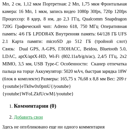
Мп, 2 см, 1,12 мкм Портретная: 2 Мп, 1,75 мкм Фронтальная
камера: 16 Мп, 1 мкм, запись видео 1080p 30fps, 720p 120fps
Процессор: 8 ядер, 8 нм, до 2,3 ГГц, Qualcomm Snapdragon
720G Графический чип: Adreno 618, 750 МГц Оперативная
память: 4/6 ГБ LPDDR4X Внутренняя память: 64/128 ГБ UFS
2.1 Карта памяти: microSD до 512 ГБ (тройной слот)
Связь: Dual GPS, A-GPS, ГЛОНАСС, Beidou, Bluetooth 5.0,
LDAC, aptX/aptX-HD, Wi-Fi (802.11a/b/g/n/ac), 2,4/5 ГГц, 2x2
MIMO, 3,5 мм, USB Type-C Особенности: Сканер отпечатка
пальца на торце Аккумулятор: 5020 мАч, быстрая зарядка 18W
(блок в комплекте) Размеры: 165,75 х 76,68 х 8,8 мм Вес: 209 г
{youtube}eTk0w0x0pmU{/youtube}
{youtube}WFoLZkfUcwM{/youtube}
Комментарии (
0
)
Добавить свои
Здесь не опубликовано еще ни одного комментария