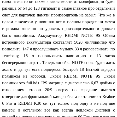
накопителя то он также в зависимости от модификации будет
разница от 64 до 128 гигабайт и самое главное про отдельный
слот для карточек памяти производитель не забыл. Что же в
целом с железом у новинки все в полном порядке ни мечта
игромана конечно но уровень производительности должен
быть достойным. Аккумулятор REDMI NOTE 9S Объем
встроенного аккумулятора составляет 5020 миллиампер что
позволить 147 ч прослушивать музыку, 33 ч разговаривать по
телефону, 16 ч использовать навигацию и 13 часов
бесперерывно играть. Теперь линейка NOTE снова будет жить
долго и да тут есть поддержка быстрой 18 Ватной зарядки
прямиком из коробки. Экран REDMI NOTE 9S Экран
новинки это full hd+ IPS матрица с диагональю 6,67 дюйма с
отношением сторон 20:9 сверху по середине имеется
отверстие для фронтальной камеры блага в отличие от Realme
6 Pro и REDMI K30 он тут только под одну а не под две
камеры в остальном все как всегда неплохой дисплей с
опорой на ценовой сегмент и да никаких 90 Герц как в тех же