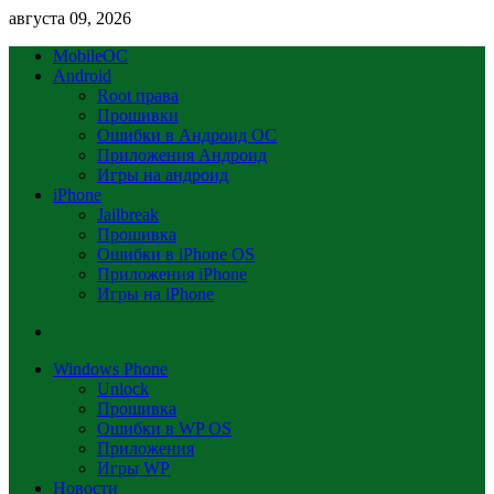
августа 09, 2026
MobileOC
Android
Root права
Прошивки
Ошибки в Андроид OC
Приложения Андроид
Игры на андроид
iPhone
Jailbreak
Прошивка
Ошибки в iPhone OS
Приложения iPhone
Игры на iPhone
Windows Phone
Unlock
Прошивка
Ошибки в WP OS
Приложения
Игры WP
Новости