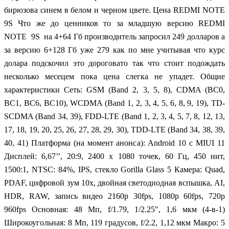
бирюзова синем в белом и черном цвете. Цена REDMI NOTE
9S Что же до ценников то за младшую версию REDMI
NOTE 9S на 4+64 Гб производитель запросил 249 долларов а
за версию 6+128 Гб уже 279 как по мне учитывая что курс
долара подскочил это дороговато так что стоит подождать
несколько месецем пока цена слегка не упадет. Общие
характеристики Сеть: GSM (Band 2, 3, 5, 8), CDMA (BC0,
BC1, BC6, BC10), WCDMA (Band 1, 2, 3, 4, 5, 6, 8, 9, 19), TD-
SCDMA (Band 34, 39), FDD-LTE (Band 1, 2, 3, 4, 5, 7, 8, 12, 13,
17, 18, 19, 20, 25, 26, 27, 28, 29, 30), TDD-LTE (Band 34, 38, 39,
40, 41) Платформа (на момент анонса): Android 10 с MIUI 11
Дисплей: 6,67’’, 20:9, 2400 х 1080 точек, 60 Гц, 450 нит,
1500:1, NTSC: 84%, IPS, стекло Gorilla Glass 5 Камера: Quad,
PDAF, цифровой зум 10х, двойная светодиодная вспышка, AI,
HDR, RAW, запись видео 2160р 30fps, 1080р 60fps, 720p
960fps Основная: 48 Мп, f/1.79, 1/2.25", 1,6 мкм (4-в-1)
Широкоугольная: 8 Мп, 119 градусов, f/2.2, 1,12 мкм Макро: 5