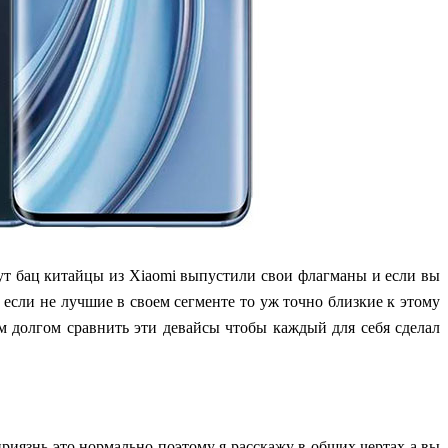
тут бац китайцы из Xiaomi выпустили свои флагманы и если вы
 если не лучшие в своем сегменте то уж точно близкие к этому
 долгом сравнить эти девайсы чтобы каждый для себя сделал
риязнь это нормально поэтому я расскажу в общих чертах а вы