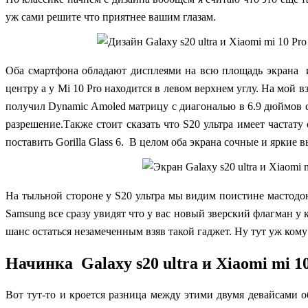
уж сами решите что приятнее вашим глазам.
Оба смартфона обладают дисплеями на всю площадь экрана и
центру а у Mi 10 Pro находится в левом верхнем углу. На мой
получил Dynamic Amoled матрицу с диагональю в 6.9 дюймов
разрешение.
Также стоит сказать что S20 ультра имеет частату
поставить Gorilla Glass
6.
В целом оба экрана сочные и яркие вы
На тыльной стороне у S20 ультра мы видим поистине мастодон
Samsung все сразу увидят что у вас новый зверский флагман 
шанс остаться незамеченным взяв такой гаджет. Ну тут уж ком
Начинка Galaxy s20 ultra и Xiaomi mi 1
Вот тут-то и кроется разница между этими двумя девайсами 