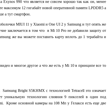
на Exynos 990 что является не совсем хорошо так как он, менее
чите максимум 12 гигабайт новой оперативной памяти LPDDR5 а
е а тут смартфон.
 оболочки MIUI 11 у
Xiaomi и One UI 2
у Samsung и тут опять же
чие заключается в том что в Mi 10 Pro не добавили защиту от
amsung
же вы можете поставить карту вплоть до 1 терабайта и
видео и многое другое а что же есть у Mi 10 в принципе все то
к Samsung Bright S5KHMX c технологией Tetracell это означает
ет уникальную технологию слияния 9 пикселей в один под
omi. Кроме основной камеры на 108 Мп у Гелакси есть еще две