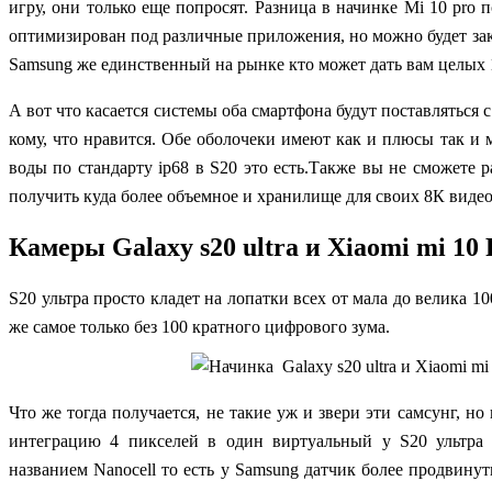
игру, они только еще попросят. Разница в начинке Mi 10 pro п
оптимизирован под различные приложения, но можно будет зак
Samsung же единственный на рынке кто может дать вам целых 
А вот что касается системы оба смартфона будут поставлятьс
кому, что нравится. Обе оболочеки имеют как и плюсы так и 
воды по стандарту ip68 в S20 это есть.Также
вы не сможете 
получить куда более объемное и хранилище для своих 8К видео
Камеры Galaxy s20 ultra и Xiaomi mi 10 
S20 ультра просто кладет на лопатки всех от мала до велика 1
же самое только без 100 кратного цифрового зума.
Что же тогда получается, не такие уж и звери эти самсунг, н
интеграцию 4 пикселей в один виртуальный у S20 ультра
названием Nanocell то есть у Samsung датчик более продвину