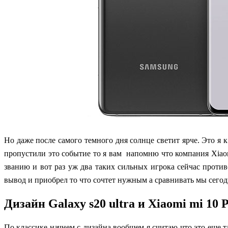
Н
о даже после самого темного дня солнце светит ярче. Это я
пропустили это событие то я вам напомню что компания Xiao
званию и вот раз уж два таких сильных игрока сейчас противо
вывод и приобрел то что сочтет нужным а сравнивать мы сегодн
Дизайн Galaxy s20 ultra и Xiaomi mi 10 
По классике начнем с дизайна вообщем я считаю что это еще 