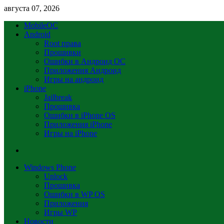
августа 07, 2026
MobileOC
Android
Root права
Прошивки
Ошибки в Андроид OC
Приложения Андроид
Игры на андроид
iPhone
Jailbreak
Прошивка
Ошибки в iPhone OS
Приложения iPhone
Игры на iPhone
Windows Phone
Unlock
Прошивка
Ошибки в WP OS
Приложения
Игры WP
Новости