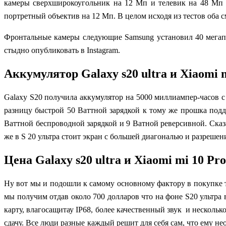
камеры сверхширокоугольник на 12 Мп и телевик на 48 Мп 
портретный
объектив на 12 Мп.
В целом исходя из тестов оба
Фронтальные камеры следующие Samsung установил 40 мега
стыдно опубликовать в Instagram.
Аккумулятор Galaxy s20 ultra и Xiaomi 
Galaxy S20 получила аккумулятор на 5000 миллиампер-часов с
разницу быстрой 50 Ваттной зарядкой к тому же прошка подд
Ваттной беспроводной зарядкой и 9 Ватной реверсивной. Cказа
же в S 20 ультра стоит экран с большей диагональю и разрешени
Цена Galaxy s20 ultra и Xiaomi mi 10 Pro
Ну вот мы и подошли к самому основному фактору в покупке т
мы получим отдав около 700 долларов что на фоне S20 ультра
карту, влагосащитау IP68, более качественный звук и нескольк
сдачу. Все люди разные каждый решит для себя сам, что ему н