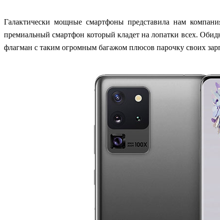
Галактически мощные смартфоны представила нам компания
премиальный смартфон который кладет на лопатки всех. Обидн
флагман с таким огромным багажом плюсов парочку своих зарп