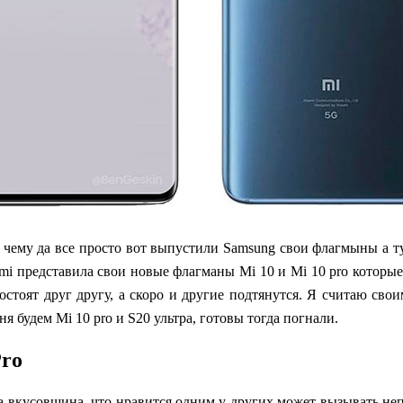
 к чему да все просто вот выпустили Samsung свои флагмыны а 
mi представила свои новые флагманы Mi 10 и
Mi 10 pro
которые
стоят друг другу, а скоро и другие подтянутся. Я
считаю своим
я будем Mi 10 pro и S20 ультра, готовы тогда погнали.
Pro
та вкусовщина, что нравится одним у других может вызывать неп