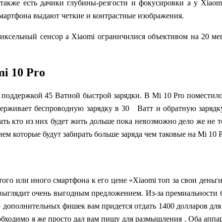
также есть дачики глубины-резгости и фокусировки а у
Xiaom
 смартфона выдают четкие и контрастные изображения.
пиксельный сенсор а
Xiaomi
ограничилися объективом на 20 ме
mi 10 Pro
 поддержкой 45 Ватной быстрой зарядки. В Mi 10 Pro поместил
ерживает беспроводную зарядку в 30 Ватт и обратную зарядку в
ть кто из них будет жить дольше пока невозможно дело же не т
ем которые будут забирать больше заряда чем таковые на Mi 10 P
ого или иного смартфона к его цене «
Xiaomi
топ за свои деньг
 выглядит очень выгодным предложением. Из-з
а премиальности
о дополнительных фишек вам придется отдать 1400 долларов для к
еобходимо я же просто дал вам пищу для размышления . Оба апп