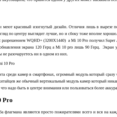
 меют красивый изогнутый дизайн. Отличия лишь в вырезе под
 взгляд по центру выглядит лучше, но и сбоку тоже вполне хорош
 с разрешением WQHD+ (3200X1440) a Mi 10 Pro получил Super 
 обнавления экрана 120 Герц а Mi 10 pro лишь 90 Герц.
Экран у
 не разочаруетесь ни в одном из них.
та среди камер в смартфонах, огромный модуль который сразу бр
у китайцев же обычный вертикальный модуль камер который никак
у что надо быть в центре внимания или пользоваться более акку
0 Pro
оба флагмана являются просто пожирателями всего и вся на к