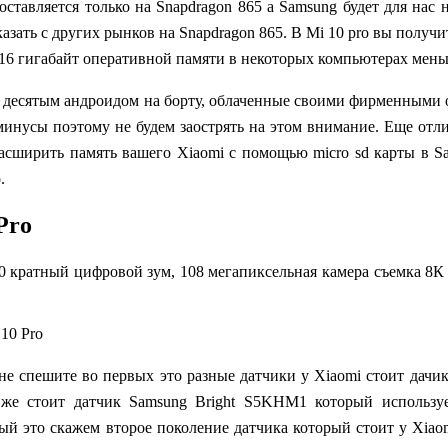
оставляется только на Snapdragon 865 а Samsung будет для нас 
азать с других рынков на Snapdragon
865
. В Mi 10 pro вы полу
16 гигабайт оперативной памяти в некоторых компьютерах меньш
я с десятым андроидом на борту, облаченные своими фирменными
минусы поэтому не будем заострять на этом внимание.
Еще отли
расширить память вашего
Xiaomi
с помощью micro sd карты в
S
.
Pro
00 кратный цифровой зум, 108 мегапиксельная камера съемка 8К 
о не спешите во первых это разные датчики у Xiaomi стоит дачи
 же стоит датчик Samsung Bright S5KHM1 который использу
тый это скажем второе поколение датчика который стоит у Xia