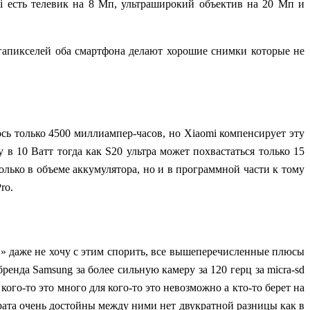
i есть телевик на 8 Мп, ультраширокий объектив на 20 Мп и
гапикселей оба смартфона делают хорошие снимки которые не
ось только 4500
миллиампер-часов,
но
Xiaomi
компенсирует эту
 10 Ватт тогда как S20 ультра может похвастаться только 15
олько в объеме аккумулятора, но и в программной части к тому
ro.
и» даже не хочу с этим спорить, все вышеперечисленные плюсы
 бренда
Samsung
за более сильную камеру за 120 герц за micra-sd
ого-то это много для кого-то это невозможно а кто-то берет на
арата очень достойны между ними нет двукратной разницы как в