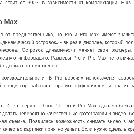
 стоит от 800$, в зависимости от комплектации. Plus 
o Max
я от предшественника, но Pro и Pro Max имеют значит
 «динамический островок» - вырез в дисплее, который по
лефона. Островок динамически меняет свои размеры,
лезную информацию. Размеры Pro и Pro Max не отличаю
 6.7 дюйма соответственно.
роизводительности. В Pro версиях используется совре
 процессор работает гораздо эффективнее, и тратит 
ы 14 Pro серии. iPhone 14 Pro и Pro Max сделали больш
т делать невероятно качественные фотографии и видео. 
чная съемка. Появилась возможность снимать видео в ак
и качество картинки приятно удивит. Если нужно сделать к