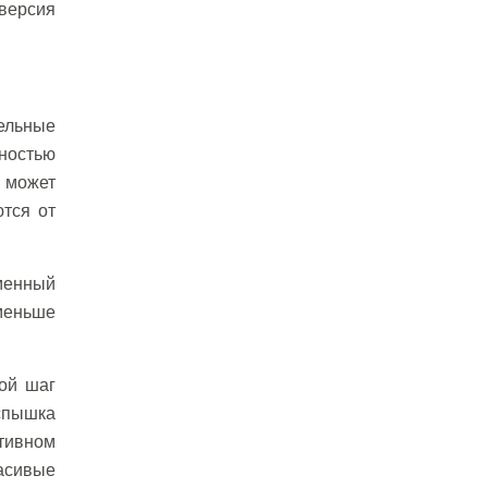
версия
ельные
лностью
 может
тся от
менный
меньше
ой шаг
Вспышка
тивном
расивые