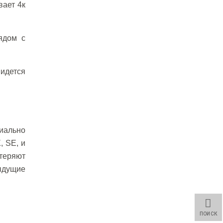
вает 4к
ядом с
 идется
иально
, SE, и
отеряют
ыдущие
ПОИСК