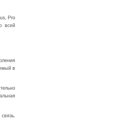
us, Pro
о всей
коления
уемый в
тельно
альная
связь.