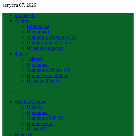
августа 07, 2026
MobileOC
Android
Root права
Прошивки
Ошибки в Андроид OC
Приложения Андроид
Игры на андроид
iPhone
Jailbreak
Прошивка
Ошибки в iPhone OS
Приложения iPhone
Игры на iPhone
Windows Phone
Unlock
Прошивка
Ошибки в WP OS
Приложения
Игры WP
Новости